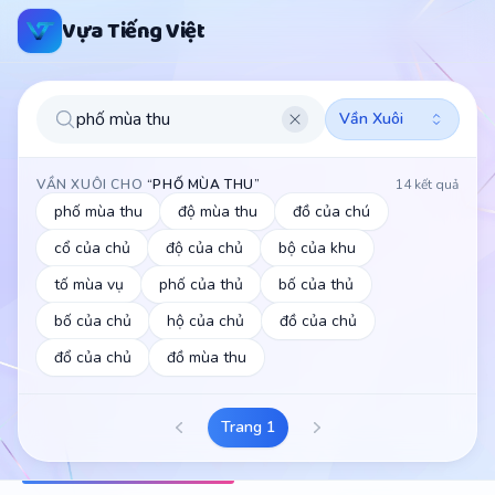
Công cụ sáng tạo vần với AI
Vựa Tiếng Việt
Tìm Vần: Từ Điển Vần Rap Mọi Lúc
Gợi ý: tìm vần, web tìm vần, tìm vần online, vần đảo, cậu vàng ơi..
Vần Xuôi
VẦN XUÔI
CHO
“
PHỐ MÙA THU
”
14
kết quả
phố mùa thu
độ mùa thu
đồ của chú
cổ của chủ
độ của chủ
bộ của khu
tố mùa vụ
phố của thủ
bố của thủ
bố của chủ
hộ của chủ
đồ của chủ
đổ của chủ
đồ mùa thu
Trang
1